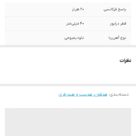
پاسخ فرکانسی
20 هرتز
قطر درایور
40 میلی‌متر
نوع آهن‌ربا
نئودیمیومی
قابلیت‌های هدفون،
نشانگر LED
هدست و هندزفری
نظرات
محدوده عملکرد
تا 10 نتر
نوع گوشی
دو گوشی
دسته‌بندی
:
هدفون، هدست و هندزفری
وزن
200 گرم
درگاه‌های ارتباطی
شیار کارت حافظه
سایر مشخصات
دارای کابل شارژ میکرو Usb به همراه کارت