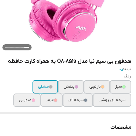
هدفون بی سیم نیا مدل Q8-851s به همراه کارت حافظه
برند:
نیا
رنگ
سبز
نارنجی
بنفش
مشکی
سرمه ای روشن
سرمه ای
قرمز
صورتی
مشخصات