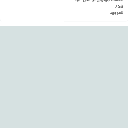
هدست بلوتوثی نیا مدل Q8-
851S
ناموجود