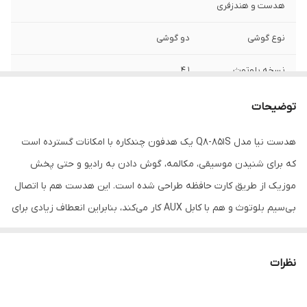
هدست و هندزفری
نوع گوشی
دو گوشی
نسخه بلوتوث
4.1
وزن
400 گرم
توضیحات
نوع اتصال
بی‌سیم و باسیم
هدست نیا مدل Q8-851S یک هدفون چندکاره با امکانات گسترده است
که برای شنیدن موسیقی، مکالمه، گوش دادن به رادیو و حتی پخش
رابط‌ها
جک 3.5 میلی‌متری صدا , شیار کارت حافظه ,
microUSB
موزیک از طریق کارت حافظه طراحی شده است. این هدست هم با اتصال
بی‌سیم بلوتوث و هم با کابل AUX کار می‌کند، بنابراین انعطاف زیادی برای
امپدانس
16 اهم
انواع دستگاه‌ها دارد. در ضمن اگر نمی‌خواهید از گوشی یا پخش‌کننده
مناسب برای
مکالمه , گیمینگ , ورزش , کاربری عمومی
استفاده کنید، می‌توانید با قرار دادن کارت حافظه در شیار آن یا استفاده از
نظرات
رادیو داخلی، به موسیقی مورد علاقه‌تان گوش دهید — بدون نیاز به
ویژگی‌های خاص
میکروفون , کلید مدیریت میزان صدا
موبایل. بالشتک‌های نرم و طراحی قابل تنظیم هدبند باعث می‌شوند