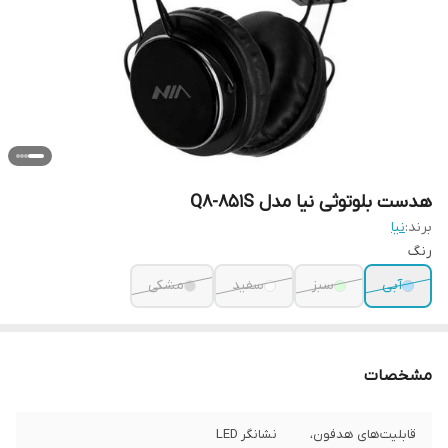
هدست بلوتوثی نیا مدل Q8-851S
برند:
نیا
رنگ
آبی
سبز
سفید
مشکی
مشخصات
قابلیت‌های هدفون،
نشانگر LED