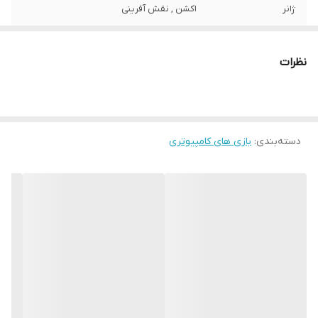
ژانر
اکشن , نقش آفرینی
شماره پروانه یا
644/93/م ن
مجوز
نظرات
شرکت مبدا سازنده
غیر ایرانی
بازی
دسته‌بندی
:
بازی های کامپیوتری