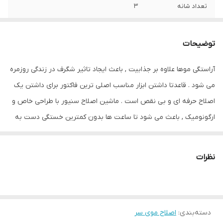
تعداد شانه
3
سایر مشخصات
- سفارش اروپا
توضیحات
وزن
360 گرم
آراستگی موها علاوه بر جذابیت , باعث ایجاد تاثیر شگرف در زندگی روزمره
جنس تیغه
کروم
می شود . قاعدتا داشتن ابزار مناسب اصلی ترین فاکتور برای داشتن یک
قابلیت‌های ابزار
طراحی ارگونومیک
اصلاح حرفه ای و بی نقص است . ماشین اصلاح سنیور با طراحی خاص و
ارگونومیک , باعث می شود تا ساعت ها بدون کمترین خستگی دست به
تکنولوژی اصلاح
برش مستقیم
اصلاح موها بپردازید . این ماشین اصلاح , اولین ماشین اصلاح فوق حرفه
امکانات لوازم اصلاح
سری قابل شست‌وشو
ای جهان می باشد که در تمامی سالن های حرفه ای از ان استفاده می
نظرات
شود .
ابزار همراه
برس تمیز کننده
رنگ
مشکی
دسته‌بندی
:
اصلاح موی سر