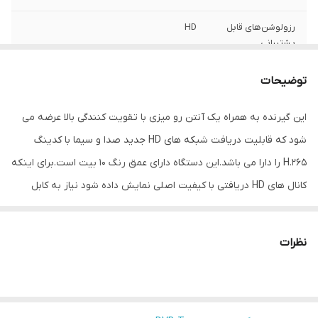
رزولوشن‌های قابل
HD
پشتیبانی
ظرفیت ذخیره‌ی
بیشتر از 1000 کانال
توضیحات
کانال
این گیرنده به همراه یک آنتن رو میزی با تقویت کنندگی بالا عرضه می
امکانات موبایل
منوی فارسی
شود که قابلیت دریافت شبکه های HD جدید صدا و سیما با کدینگ
انواع اتصالات
دستگاه ریموت کنترل با دکمه‌های میانبر رنگی
H.265 را دارا می باشد.این دستگاه دارای عمق رنگ 10 بیت است.برای اینکه
کانال های HD دریافتی با کیفیت اصلی نمایش داده شود نیاز به کابل
امکانات گیرنده
PVR با USB2.0، ضبط برنامه‌ها بر روی فلش
دیجیتال
مموری USB یا هارد اکسترنال
HDMI است که همراه محصول برای شما ارسال خواهد شد(در نظر داشته
باشید که اگر کانال های HD را با کابل 3 رنگ یا AV به تلوزیون دریافت
امکانات ارتقا
ارتقا نرم‌افزار
نظرات
کنید، کیفیتی همچون شبکه های معمولی را دریافت می کنید ). در نظر
دستگاه نمایش
نمایشگر LCD
داشته باشید که حتما کابل USB تقویت کننده آنتن را به پورت USB
وضعیت
گیرنده دیجیتال یا تلوزیون متصل کنید.