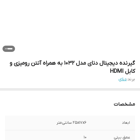
گیرنده دیجیتال دنای مدل 1032 به همراه آنتن رومیزی و
کابل HDMI
برند:
دنای
مشخصات
ابعاد
25x17x6 سانتی‌متر
عمق بیتی
10