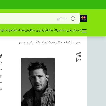
دسته‌بندی محصولات
خانه
پیگیری سفارش
همه محصولات
لوا
دیجی ساز
/
خانه و آشپزخانه
/
دکوراتیو
/
استیکر و پوستر
پ
بر
دس
ج
س
تع