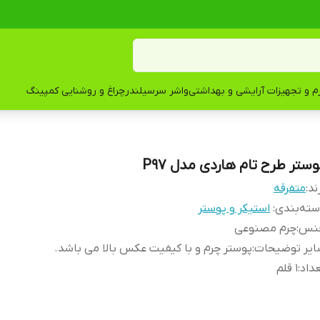
زم و تجهیزات آرایشی و بهداشتی
واشر سرسیلندر
چراغ و روشنایی کمپینگ
وستر طرح تام هاردی مدل P97
ند:
متفرقه
ته‌بندی
:
استیکر و پوستر
نس
:
چرم مصنوعی
ایر توضیحات
:
پوستر چرم و با کیفیت عکس بالا می باشد.
داد
:
1 قلم