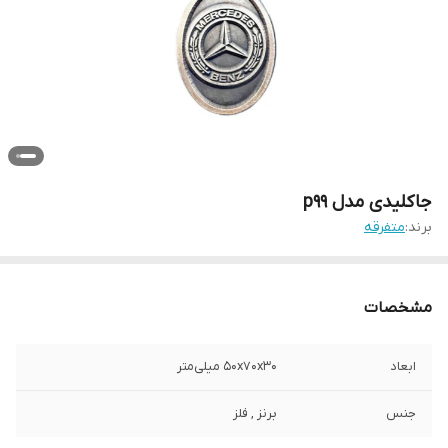
جاکلیدی مدل p99
برند:
متفرقه
مشخصات
ابعاد
50x70x30 میلی‌متر
جنس
برنز , فلز