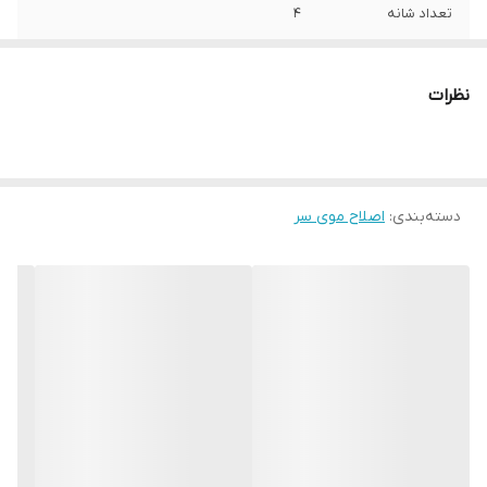
تعداد شانه
4
سایز شانه‌ها
1.5، 3، 4.5، 6
نظرات
مدت زمان استفاده
تا 240 دقیقه
پس از شارژ
مدت زمان شارژ
180 دقیقه
دسته‌بندی
:
اصلاح موی سر
وزن
400 گرم
جنس تیغه
استیل ضد زنگ
اقلام همراه
4 شانه شانه و روغن تمیز کننده کابل
تکنولوژی اصلاح
برش مستقیم
تجهیزات همراه
آداپتور