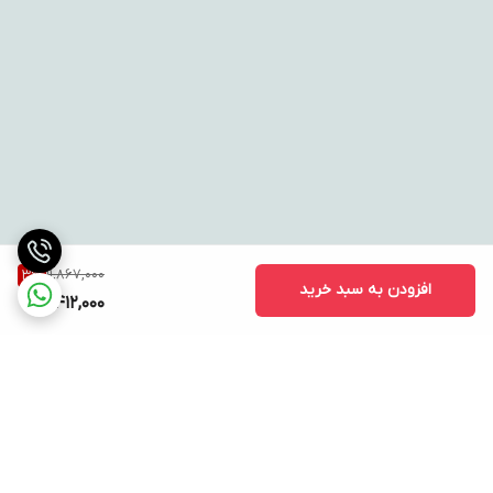
11,867,000
3
%
افزودن به سبد خرید
11,412,000