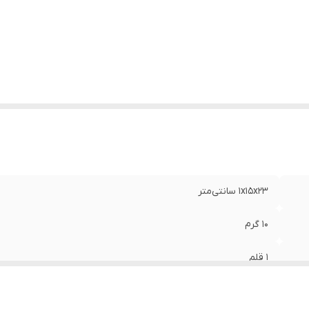
کانات سخت افزاری
:
ندارد
بلیت شارژ شدن
:
ندارد
نگ
:
چند رنگ
1x15x23 سانتی‌متر
10 گرم
1 قلم
23 سانتی‌متر