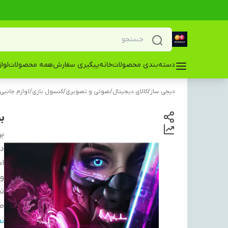
دسته‌بندی محصولات
خانه
پیگیری سفارش
همه محصولات
لوا
دیجی ساز
/
کالای دیجیتال
/
صوتی و تصویری
/
کنسول بازی
/
لوازم جانبی
بر
بر
دس
اب
و
تع
ط
ام
ن