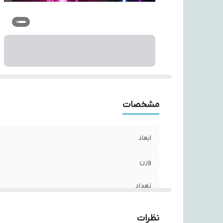
ام
قا
ر
مشخصات
ابعاد
وزن
تعداد
طول
نظرات