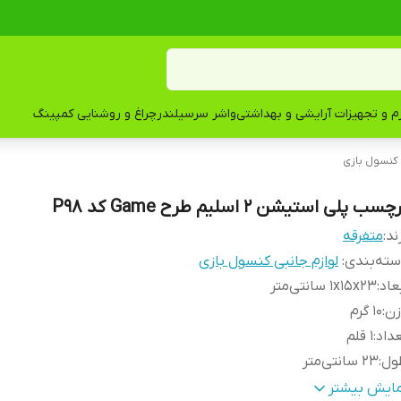
زم و تجهیزات آرایشی و بهداشتی
واشر سرسیلندر
چراغ و روشنایی کمپینگ
 کنسول بازی
چسب پلی استیشن 2 اسلیم طرح Game کد P98
ند:
متفرقه
ته‌بندی
:
لوازم جانبی کنسول بازی
عاد
:
1x15x23 سانتی‌متر
زن
:
10 گرم
داد
:
1 قلم
ول
:
23 سانتی‌متر
کانات و قابلیت‌ها
:
برچسب پلی استیشن 2 اسلیم طرح Game
مایش بیشتر