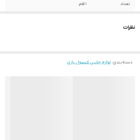
تعداد
1 قلم
طول
23 سانتی‌متر
نظرات
امکانات و قابلیت‌ها
برچسب پلی استیشن 2 اسلیم طرح مورتال
کمبت
امکانات سخت
ندارد
افزاری
دسته‌بندی
:
لوازم جانبی کنسول بازی
قابلیت شارژ شدن
ندارد
رنگ
چند رنگ