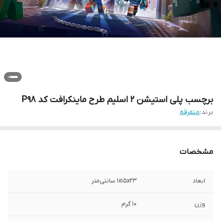
برچسب پلی استیشن 2 اسلیم طرح ماینکرافت کد P98
برند:
متفرقه
مشخصات
ابعاد
1x15x23 سانتی‌متر
وزن
10 گرم