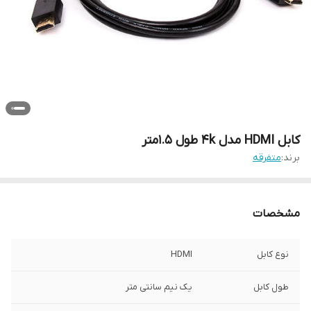
کابل HDMI مدل 4k طول 1.5متر
برند:
متفرقه
مشخصات
نوع کابل
HDMI
طول کابل
یک نیم سانتی متر