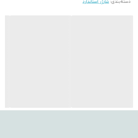
دسته‌بندی
:
شارژر استاندارد
چراغ‌قوه، ساعت‌های دیواری یا دیگر لوازم روزمره، این شارژر و باتری‌های
همراهش می‌توانند پاسخگوی نیازهای متنوع شما باشند—بدون اینکه
استفاده از آن‌ها به این موارد محدود باشد.
---
ویژگی‌های کلیدی:
شارژر دیجیتال با صفحه نمایش میزان شارژ
قابلیت شارژ همزمان دو یا چهار باتری قلمی یا نیم‌قلمی
دارای سیستم قطع خودکار پس از شارژ کامل