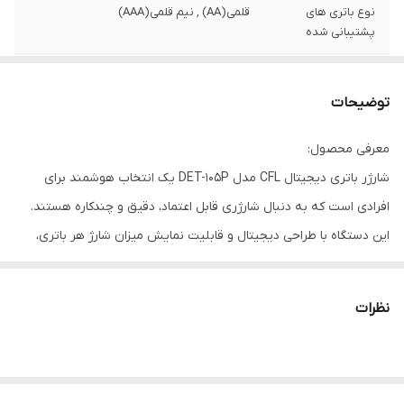
نوع باتری های
قلمی(AA) , نیم قلمی(AAA)
پشتیبانی شده
مشخصات باتری
باتری قلمی قابل شارژ در سایز AA از نوع NI-CD
های همراه
با ظرفیت 1100mAh، قابل استفاده برای تلفن،
توضیحات
اسباب بازی، دوربین و ...
معرفی محصول:
ابعاد
5x4x13
شارژر باتری دیجیتال CFL مدل DET-105P یک انتخاب هوشمند برای
تعداد باتری‌های
2 عدد
افرادی است که به دنبال شارژری قابل اعتماد، دقیق و چندکاره هستند.
قابل شارژ
این دستگاه با طراحی دیجیتال و قابلیت نمایش میزان شارژ هر باتری،
عملکردی حرفه‌ای را ارائه می‌دهد. همراه این شارژر، دو عدد باتری قلمی
قابل شارژ از برند سی.اف.ال با ظرفیت 1100 میلی‌آمپر ساعت و تکنولوژی
نظرات
Ni-MH عرضه می‌شود که برای استفاده مداوم و طولانی‌مدت گزینه‌ای
بسیار اقتصادی و دوستدار محیط زیست هستند.
چه برای استفاده در کنترل‌های تلویزیون، اسباب‌بازی‌های الکترونیکی،