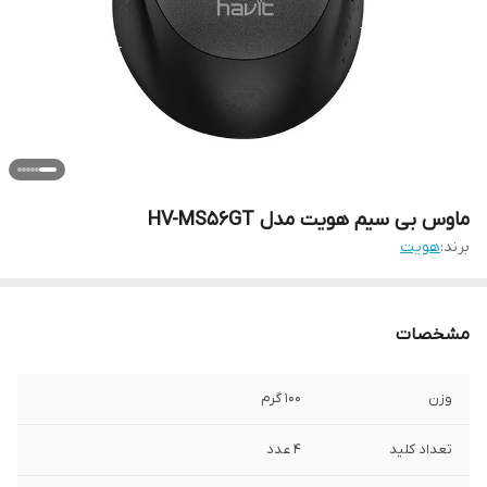
ماوس بی سیم هویت مدل HV-MS56GT
برند:
هویت
مشخصات
وزن
100 گرم
تعداد کلید
4 عدد