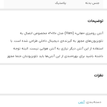
جنس بدنه
پلاستیک
تعداد خروجی
یک عدد
توضیحات
کابل
کابل کواکسیال
آنتن رومیزی «هانی» (Hani) مدل «2018» مخصوص اتصال به
ابعاد
30x20x10 سانتی‌متر
تلویزیون‌های مجهز به گیرنده‌‌ی دیجیتال داخلی طراحی شده است. با
استفاده از این آنتن دیگر نیازی به آنتن هوایی نیست. البته توجه
داشته باشید برای بهره‌مندی از این آنتن‌ها باید تلویزیونتان حتما مجهز
به گیرنده‌‌ی دیجیتال داخلی باشد. این آنتن را می‌توانید داخل منزل و کنار
تلویزیون قرار دهید. این آنتن مجهز به یک کابل 2 متری است تا بتوانید
نظرات
به‌راحتی آن را به تلویزیونتان متصل کنید. نصب آن بسیار آسان است و
فقط با اتصال کابل به تلویزیون قابل‌ استفاده می‌شود. آنتن به صورت
پایه‌دار طراحی شده است و به‌راحتی روی میز قرار می‌گیرد. پس از
دسته‌بندی
:
آنتن
استفاده از این آنتن، هیچ مشکلی بابت کیفیت تصاویر دریافتی از