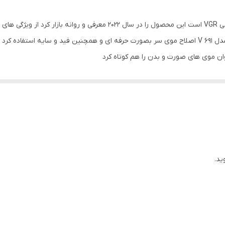
روغن برس تمیز کننده شانه اصلاح
وی جی آر VGR مدل V 691 از جدید ترین محصولات کمپانی VGR است این محصول 
برش مستقیم
دیگر ویزگی های ماشین اصلاح حرفه ای وی جی آر VGR مدل V 691 اصلاح موی سر بصورت حرفه ای و همچن
ان موی های صورت و بدن را هم کوتاه کرد
شانه
روغن
قابلیت اصلاح سر و صورت
برس تمیز کننده
آبی
ید.