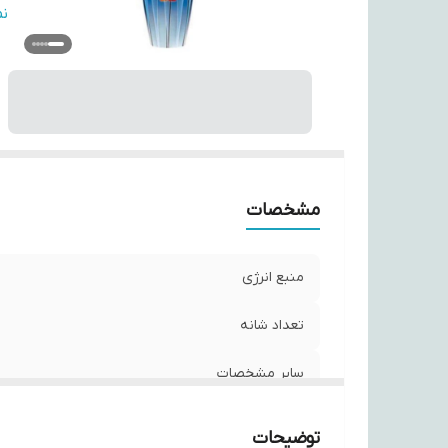
اق
ن
تک
تج
ام
قا
اب
ر
مشخصات
منبع انرژی
تعداد شانه
سایر مشخصات
جنس تیغه
توضیحات