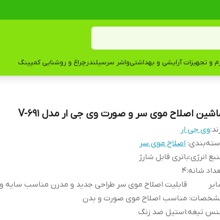
زم و تجهیزات آرایشی و بهداشتی
واشر سرسیلندر
چراغ و روشنایی کمپینگ
اشین اصلاح موی سر و صورت وی جی ار مدل V-691
ند:
وی جی ار
ته‌بندی
:
اصلاح موی سر
بع انرژی
:
باتری قابل شارژ
داد شانه
:
4
یر
قابلیت اصلاح موی سر طراحی جدید و مدرن مناسب سایه و 
شخصات
:
مناسب اصلاح موی صورت و بدن
نس تیغه
:
استیل ضد زنگ