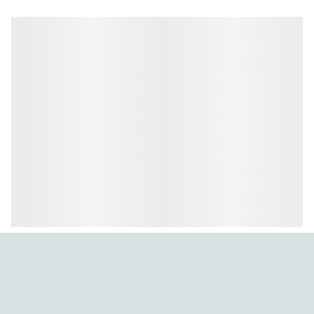
ویژگی‌های کلیدی:
🔋 ظرفیت 500 میلی‌آمپر ساعت
🔄 تکنولوژی نیکل-هیدرید فلزات قلیایی (NiMH)
🔌 سوکت شارژ micro-USB برای شارژ آسان
🔁 قابلیت شارژ مجدد
📦 مناسب برای دستگاه‌هایی با مصرف انرژی متوسط
🧪 عملکرد پایدار و طولانی‌مدت
🧳 طراحی جمع‌وجور و سبک
💰 صرفه‌جویی در هزینه‌ها و کاهش تولید زباله‌های الکترونیکی