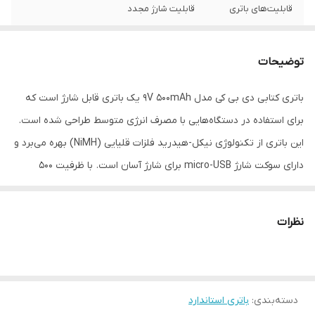
قابلیت‌های باتری
قابلیت شارژ مجدد
تعداد باتری‌های
یک عدد
موجود در پک
توضیحات
نوع باتری
کتابی 9 ولت
باتری کتابی دی بی کی مدل 9V 500mAh یک باتری قابل شارژ است که
برای استفاده در دستگاه‌هایی با مصرف انرژی متوسط طراحی شده است.
این باتری از تکنولوژی نیکل-هیدرید فلزات قلیایی (NiMH) بهره می‌برد و
دارای سوکت شارژ micro-USB برای شارژ آسان است. با ظرفیت 500
میلی‌آمپر ساعت و ولتاژ 9 ولت، این باتری برای دستگاه‌هایی مانند فلاش
دوربین، اسباب‌بازی‌ها، ماوس و کیبورد بی‌سیم، ساعت، رادیو، چراغ قوه و
نظرات
ریموت کنترل مناسب است. قابلیت شارژ مجدد این باتری باعث
صرفه‌جویی در هزینه‌ها و کاهش تولید زباله‌های الکترونیکی می‌شود.
---
دسته‌بندی
:
باتری استاندارد