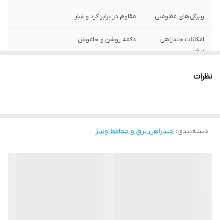
ویژگی‌های مقاومتی
مقاوم در برابر گرد و غبار
امکانات چندراهی
دکمه روشن و خاموش
برق
حداکثر جریان
16 آمپر
نظرات
انتقالی
جنس بدنه
پلاستیک فشرده و محکم PVC
حداکثر توان قابل
2500
دسته‌بندی
:
چندراهی برق و محافظ ولتاژ
پشتیبانی
ولتاژ ورودی
220 ولت
سایر توضیحات
دقت داشته باشید این کالا به دلیل تنوع رنگ
در تولید رنگ بیس کار سفید می باشد و رنگ
دور کالا و داخل کلید ها به صورت رندوم ارسال
میشود. قرمز سبز ابی ...