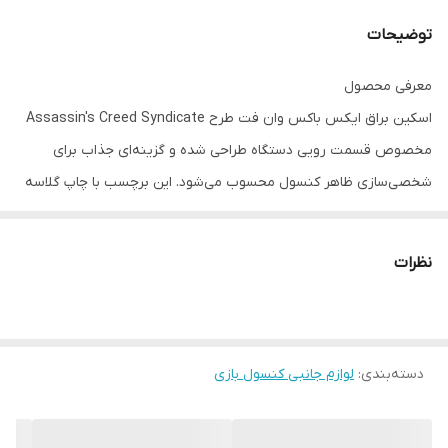
توضیحات
معرفی محصول
اسکین براق ایکس باکس وان فت طرح Assassin's Creed Syndicate
مخصوص قسمت رویی دستگاه طراحی شده و گزینه‌ای جذاب برای
شخصی‌سازی ظاهر کنسول محسوب می‌شود. این برچسب با چاپ گلاسه
براق، جلوه‌ای شفاف و زیبا به Xbox One Fat می‌دهد و ظاهر دستگاه را
متفاوت و حرفه‌ای می‌کند.
نظرات
برش دقیق متناسب با کنسول باعث نصب آسان و قرارگیری مناسب روی
سطح دستگاه می‌شود. همچنین چسب باکیفیت این اسکین، امکان
جداسازی بدون آسیب یا باقی ماندن اثر چسب را فراهم می‌کند. این
دسته‌بندی
:
لوازم جانبی کنسول بازی
محصول علاوه بر زیبایی، تا حدی از سطح کنسول در برابر خط و خش، گرد
و غبار و لکه محافظت می‌کند و انتخابی مناسب برای گیمرهایی است که
به ظاهر ستاپ خود اهمیت می‌دهند.