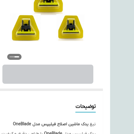
توضیحات
تیغ
یدک ماشین اصلاح فیلیپس مدل OneBlade
یدک فیلیپس مدل
OneBlade