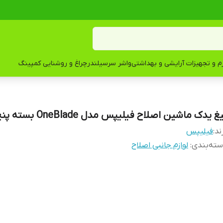
زم و تجهیزات آرایشی و بهداشتی
واشر سرسیلندر
چراغ و روشنایی کمپینگ
غ یدک ماشین اصلاح فیلیپس مدل OneBlade بسته پنج عددی
ند:
فیلیپس
ته‌بندی
:
لوازم جانبی اصلاح