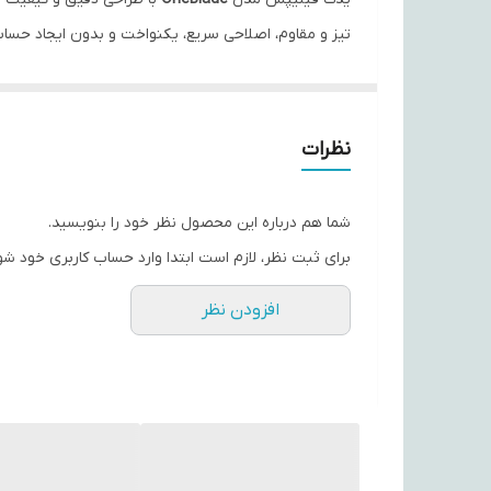
تیز و مقاوم، اصلاحی سریع، یکنواخت و بدون ایجاد حساس
قابلیت
شست‌وشو زیر آب
باعث می‌شود پس از هر بار است
این تیغ یدک برای
آقایان و بانوان
مناسب بوده و گزینه‌ای 
نظرات
اصلاح صورت
اصلاح بدن
شما هم درباره این محصول نظر خود را بنویسید.
مرتب‌سازی خط ریش
برای ثبت نظر، لازم است ابتدا وارد حساب کاربری خود شو
فرم‌دهی دقیق به موها
افزودن نظر
همچنین با
تمام مدل‌های دسته OneBlade فیلیپس
ساز
ویژگی‌های کلیدی 🪒
🔪
تعداد :
۵ عدد
💧
قابلیت شست‌وشو:
قابل شست‌وشو زیر آب
👨‍🦰👩‍🦱
مناسب برای:
آقایان و بانوان
⚙️
سازگاری:
تمام مدل‌های OneBlade فیلیپس