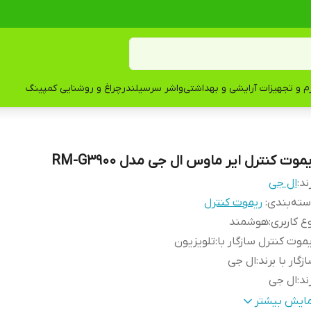
زم و تجهیزات آرایشی و بهداشتی
واشر سرسیلندر
چراغ و روشنایی کمپینگ
موت کنترل ایر ماوس ال جی مدل RM-G3900
ند:
ال جی
ته‌بندی
:
ریموت کنترل
ع کاربری
:
هوشمند
موت کنترل سازگار با
:
تلویزیون
زگار با برند
:
ال جی
ند
:
ال جی
گاه‌های ارتباطی
:
Bluetooth
مایش بیشتر