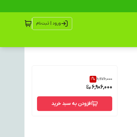
ورود | ثبت‌نام
1
%
6,976,000
6,906,000
افزودن به سبد خرید