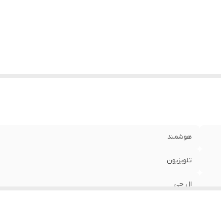
ع ریموت کنترل
:
هوشمند
کانات ریموت کنترل
:
اسکرول (پیمایش)
ایر توضیحات
:
دارای آیسی اصلی دارای دانگل بلوتوث دفترچه راهنما
هوشمند
تلویزیون
ال جی
ال جی