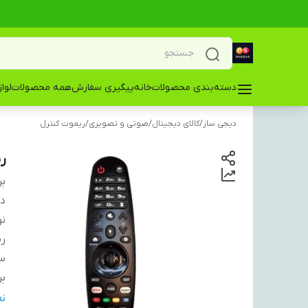
دسته‌بندی محصولات
خانه
پیگیری سفارش
همه محصولات
لوا
دیجی ساز
/
کالای دیجیتال
/
صوتی و تصویری
/
ریموت کنترل
ری
بر
دس
نو
ری
سا
بر
در
ن