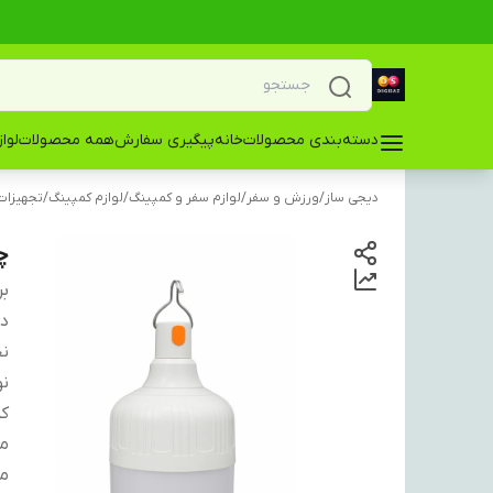
دسته‌بندی محصولات
خانه
پیگیری سفارش
همه محصولات
لوا
دیجی ساز
/
ورزش و سفر
/
لوازم سفر و کمپینگ
/
لوازم کمپینگ
/
تجهیزات
چر
بر
دس
ن
نو
ک
من
من