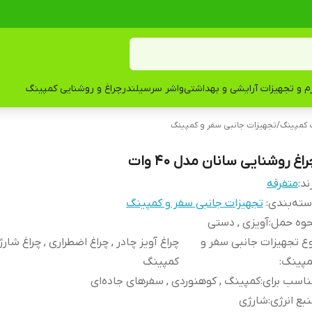
زم و تجهیزات آرایشی و بهداشتی
واشر سرسیلندر
چراغ و روشنایی کمپینگ
 کمپینگ
/
تجهیزات جانبی سفر و کمپینگ
اغ روشنایی سانان مدل 40 وات
ند:
متفرقه
ته‌بندی
:
تجهیزات جانبی سفر و کمپینگ
حوه حمل
:
آویزی , دستی
ع تجهیزات جانبی سفر و
چراغ آویز چادر , چراغ اضطراری , چراغ شارژ
مپینگ
:
کمپینگ
اسب برای
:
کمپینگ , کوهنوردی , سفرهای جاده‌ای
بع انرژی
:
شارژی