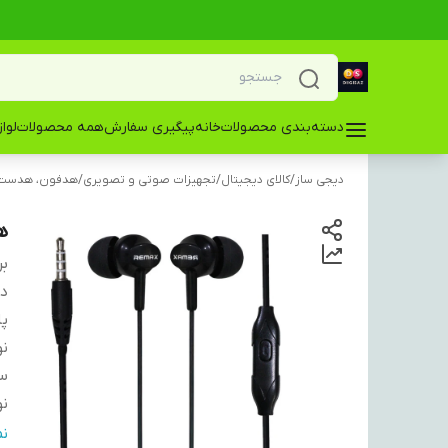
دسته‌بندی محصولات
خانه
پیگیری سفارش
همه محصولات
لوا
دیجی ساز
/
کالای دیجیتال
/
تجهیزات صوتی و تصویری
/
هدفون، هدست 
هن
بر
دس
پا
ن
س
نو
ا
ن