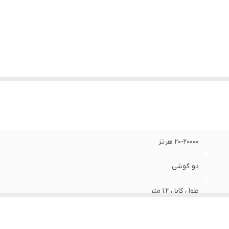
اسب برای
:
آقایان و بانوان
ساسیت
:
96dB/1Khz
نگ
:
مشکی
20-20000 هرتز
دو گوشی
طول کابل 1.2 متر
با سیم