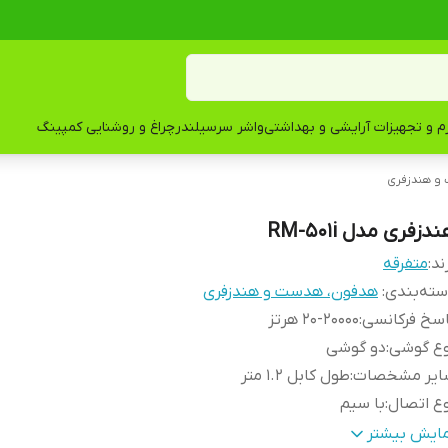
زم و تجهیزات آرایشی و بهداشتی
واشر سرسیلندر
چراغ و روشنایی کمپینگ
و هندزفری
دزفری مدل RM-501i
ند:
متفرقه
ته‌بندی
:
هدفون، هدست و هندزفری
سخ فرکانسی
:
20-20000 هرتز
وع گوشی
:
دو گوشی
ایر مشخصات
:
طول کابل 1.2 متر
ع اتصال
:
با سیم
مپدانس
:
16 اهم
مایش بیشتر