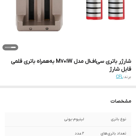
شارژر باتری سی‌اف‌ال مدل M701W به‌همراه باتری قلمی
قابل شارژ
برند:
CFL
مشخصات
نوع باتری
لیتیوم-یونی
تعداد باتری‌های
2 عدد