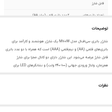
قابل شارژ
تعداد باتری‌های
2 عدد باتری قلمی (سایز AA)
همراه
توضیحات
نوع باتری های
قلمی(AA) , نیم قلمی(AAA)
پشتیبانی شده
شارژر باتری سی‌اف‌ال مدل M701W یک شارژر هوشمند و کارآمد برای
باتری‌های قلمی (AA) و نیم‌قلمی (AAA) است که همراه با دو عدد باتری
مشخصات باتری
باتری لیتیوم یون 4.2 ولت 6800 آمپر
های همراه
قابل شارژ عرضه می‌شود. این شارژر دارای دو کانال مجزا برای شارژ
هم‌زمان، ولتاژ ورودی جهانی (100–240 ولت) و نشانگرهای LED برای
ابعاد
10×10×10
نمایش وضعیت شارژ است. فناوری مدیریت شارژ Ni–MH و Ni–Cd به
وزن
200 گرم
محافظت از باتری کمک کرده و عمر طولانی‌تری را تضمین می‌کند. طراحی
نظرات
جمع‌وجور و وزن سبک آن، حمل و استفاده را ساده کرده است.
---