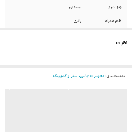
نوع باتری
لیتیومی
اقلام همراه
باتری
نوع تجهیزات جانبی
چراغ اضطراری
سفر و کمپینگ
نظرات
مناسب برای
کمپینگ , سفرهای جاده‌ای , کوهنوردی
منبع انرژی
شارژی , باتری قابل تعویض
دسته‌بندی
:
تجهیزات جانبی سفر و کمپینگ
ابعاد
10x10x20 سانتی‌متر
وزن
100 گرم
جنس
پلاستیک ABS
رنگ
سفید