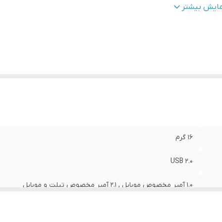
داد درگاه خروجی
:
دو عدد
مایش بیشتر
بلیت‌های شارژر
:
امکان شارژ تبلت (با شدت‌جریان 2.0 آمپر و بالاتر)
نگ
:
سفید
16 گرم
USB 2.0
1.0 آمپر مخصوص موبایل , 2.1 آمپر مخصوص تبلت و موبایل
- قابلیت شارژ تبلت - دارای نشانگر شارژ - فاقد کابل