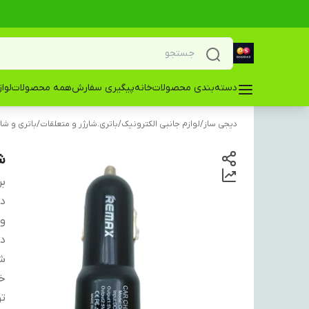
دسته‌بندی محصولات
خانه
پیگیری سفارش
همه محصولات
لوا
دیجی ساز
/
لوازم جانبی الکترونیک
/
باتری.شارژر و متعلقات
/
باتری و شار
شا
بر
دس
و
در
ش
خ
ت