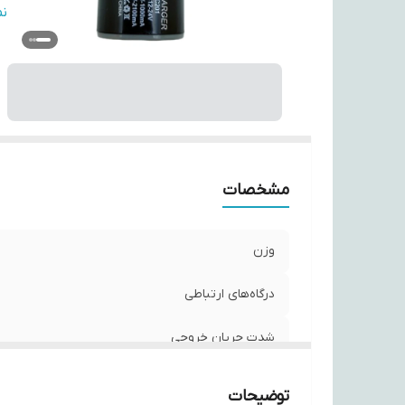
تع
ن
قا
ر
مشخصات
وزن
درگاه‌های ارتباطی
شدت جریان خروجی
توضیحات
توضیحات