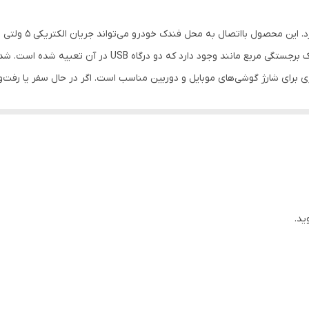
دو عدد
شارژر فندکی «ریمکس»
امکان شارژ تبلت (با شدت‌جریان 2.0 آمپر و بالاتر)
2. آمپری می‌توان تبلت‌ها را شارژ کرد و درگاه 1 آمپری برای شارژ گوشی‌های موبایل و دوربین مناسب است. اگر
سفید
استفاده از شارژرهای دیواری ندارید، شارژر
کوچک به‌راحتی با اتصال به محل فندک خودرو، جریان 12 
یک استفاده‌ی خاص طراحی‌شده (مانند
تن دو خروجی، امکان شارژ همزمان دو دستگاه را فراهم می‌کنند.
ید.