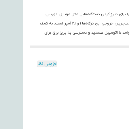
 طولی در حدود 7.3 سانتی‌متر دارد. این محصول بااتصال به محل فندک خودرو می‌تواند جریان الکتریکی 5 ولتی را برای شارژ کردن دستگاه‌هایی مثل موبایل، دوربین،
GPS و حتی تبلت‌ها فراهم کند. در قسمت انتهایی آن یک برجستگی مربع مانند وجود دارد که دو درگاه USB در آن تعبیه شده است. شدت‌جریان خروجی این درگاه‌ها 1 و 2.1 آمپر است. به کمک
 در حال سفر یا رفت‌وآمد با اتومبیل هستید و دسترسی به پریز برق برای
های فندکی ابزاری سودمند برای شارژ گوشی موبایل، تبلت، مسیریاب‌های GPS و ... هستند که می‌توانند در این زمینه به شما کمک کنند. این شارژهای
تا 24 ولت خودرو را برای شارژ کردن گوشی شما به برق 5 ولت تبدیل می‌کنند. برخی از این شارژرها دارای کابلی هستند که منحصرا برای
 کابل لایتنینگ یا کابل با کانکتور سوزنی) و برخی دیگر با داشتن خروجی استاندارد USB، کاربردهای متعددی دارند. با توجه به افزایش استفاده از
افزودن نظر