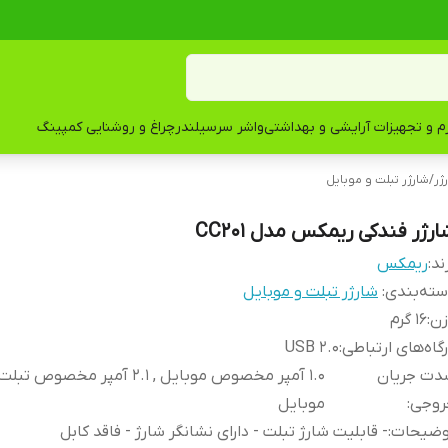
زم و تجهیزات آرایشی و بهداشتی
واشر سرسیلندر
چراغ و روشنایی کمپینگ
ژر
/
شارژر تبلت و موبایل
رژر فندکی ریمکس مدل CC201
ند:
ریمکس
ته‌بندی
:
شارژر تبلت و موبایل
زن
:
16 گرم
گاه‌های ارتباطی
:
USB 2.0
دت جریان
1.0 آمپر مخصوص موبایل , 2.1 آمپر مخصوص تب
روجی
:
موبایل
وضیحات
:
- قابلیت شارژ تبلت - دارای نشانگر شارژ - فاقد کابل