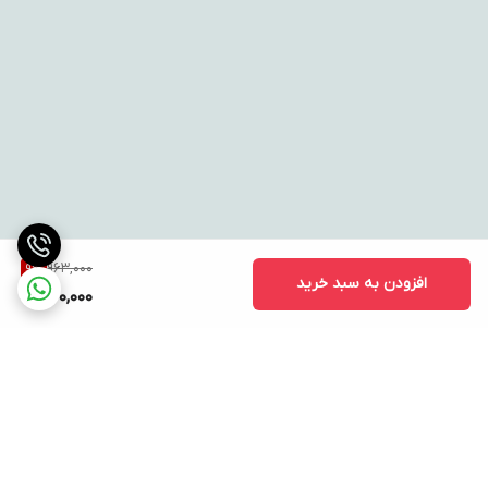
963,000
9
%
افزودن به سبد خرید
870,000