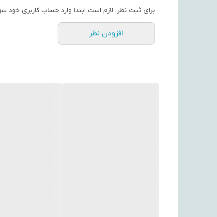
🔢 نمایشگر دیجیتال خوانا
برای ثبت نظر، لازم است ابتدا وارد حساب کاربری خود شو
🔄 کلیدهای M و T برای تنظیمات وزن
افزودن نظر
🧩 عملکرد سریع و قابل اعتماد در اندازه‌گیری