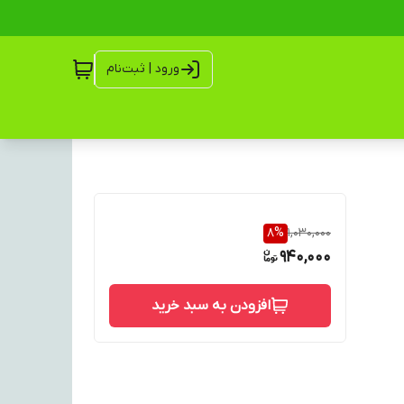
ورود | ثبت‌نام
8
%
1,030,000
940,000
افزودن به سبد خرید