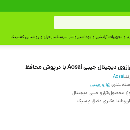
زم و تجهیزات آرایشی و بهداشتی
واشر سرسیلندر
چراغ و روشنایی کمپینگ
ازوی دیجیتال جیبی Aosai با درپوش محافظ
ند:
Aosai
ته‌بندی
:
ترازو جیبی
وع محصول
:
ترازو جیبی دیجیتال
ربرد
:
اندازه‌گیری دقیق و سبک