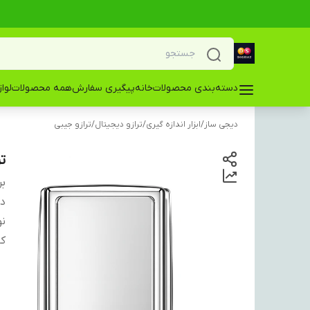
دسته‌بندی محصولات
خانه
پیگیری سفارش
همه محصولات
لوا
دیجی ساز
/
ابزار اندازه گیری
/
ترازو دیجیتال
/
ترازو جیبی
تر
بر
دس
ن
کا