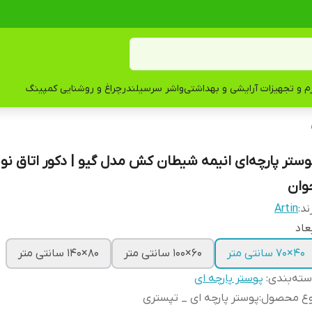
زم و تجهیزات آرایشی و بهداشتی
واشر سرسیلندر
چراغ و روشنایی کمپینگ
وستر پارچه‌ای انیمه شیطان کش مدل گیو | دکور اتاق نو
وان
ند:
Artin
عاد
۴۰×۷۰ سانتی متر
۶۰×۱۰۰ سانتی متر
۸۰×۱۴۰ سانتی متر
ته‌بندی
:
پوستر پارچه ای
وع محصول
:
پوستر پارچه ای _ تپستری