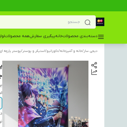
دسته‌بندی محصولات
خانه
پیگیری سفارش
همه محصولات
لوا
دیجی ساز
/
خانه و آشپزخانه
/
دکوراتیو
/
استیکر و پوستر
/
پوستر پارچه ای
پ
ج
بر
اب
دس
ن