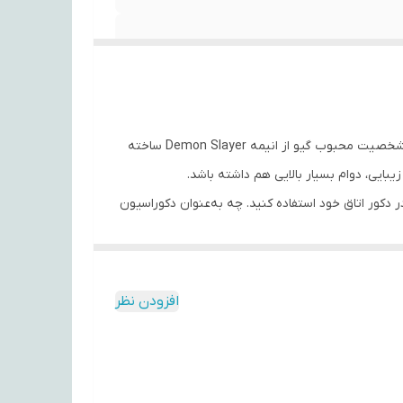
پوستر پارچه‌ای انیمه شیطان کش مدل گیو یک انتخاب فوق‌العاده برای طرفداران دنیای انیمه و مانگا است. این پوستر با طراحی جذاب شخصیت محبوب گیو از انیمه Demon Slayer ساخته
یبایی، دوام بسیار بالایی هم داشته باشد.
دکور اتاق خود استفاده کنید. چه به‌عنوان دکوراسیون
افزودن نظر