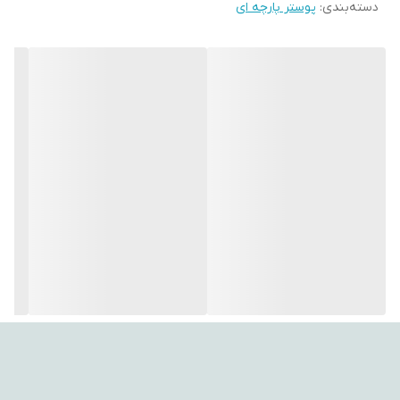
دسته‌بندی
:
پوستر پارچه ای
نصب آسان با پونز یا میخ، قابلیت شست‌وشو بدون تغییر رنگ یا افت
کیفیت و هماهنگی با دکور مدرن، این محصول را به انتخابی عالی برای
ایجاد فضایی دلنشین و منحصر‌به‌فرد در اتاق کودک و نوجوان تبدیل کرده
است.
---
🎯 ویژگی‌های کلیدی
🧵 جنس پارچه مخمل درجه‌یک – لطیف و درخشان
🎨 چاپ با کیفیت بالا و رنگ‌های ایتالیایی ماندگار – جزئیات واضح و پایدار
🪝 نصب آسان با پونز یا میخ روی دیوار و سقف