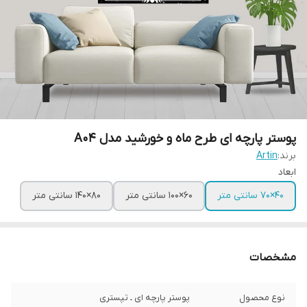
پوستر پارچه ای طرح ماه و‌ خورشید مدل A04
برند:
Artin
ابعاد
۴۰×۷۰ سانتی متر
۶۰×۱۰۰ سانتی متر
۸۰×۱۴۰ سانتی متر
مشخصات
نوع محصول
پوستر پارچه ای ـ تپستری