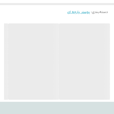
باشند. همچنین امکان شست‌وشو در ماشین لباسشویی بدون نگرانی از
دسته‌بندی
:
پوستر پارچه ای
تغییر رنگ یا افت کیفیت وجود دارد.
این پوسترهای پارچه‌ای علاوه بر نصب روی دیوار، کاربردهای متنوعی مثل
زیرانداز، روتختی یا حتی هدیه‌ای خاص و ماندگار برای عزیزان دارند.
طرح‌های متنوع و چشمگیر آن‌ها می‌تواند فضایی آرامش‌بخش و
الهام‌بخش ایجاد کرده و جلوه‌ای تازه به دکوراسیون شما ببخشد.
---
📌 ویژگی‌های کلیدی
جنس پارچه مخمل یا ساتن درجه‌یک