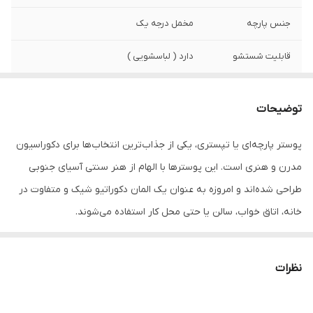
جنس پارچه
مخمل درجه یک
قابلیت شستشو
دارد ( لباسشویی )
ویژگی‌
ثبات رنگ بعد از شستشو
توضیحات
نوع چاپ
رنگ های ایتالیایی با کیفیت بالا
پوستر پارچه‌ای یا تپستری، یکی از جذاب‌ترین انتخاب‌ها برای دکوراسیون
مدرن و هنری است. این پوسترها با الهام از هنر سنتی آسیای جنوبی
طراحی شده‌اند و امروزه به عنوان یک المان دکوراتیو شیک و متفاوت در
خانه، اتاق خواب، سالن یا حتی محل کار استفاده می‌شوند.
جنس پارچه از مخمل درجه‌یک است که جلوه‌ای خاص و درخشان دارد و
نظرات
به‌راحتی روی دیوار یا سقف نصب می‌شود. کیفیت بالای چاپ و استفاده از
رنگ‌های ایتالیایی باعث می‌شود طرح‌ها کاملاً واضح، چشم‌نواز و ماندگار