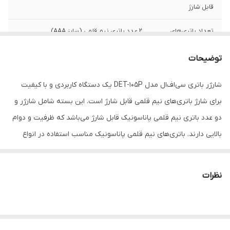
قابل شارژ
تعداد باتری‌های
2 عدد باتری نیم قلمی (سایز AAA)
همراه
توضیحات
نوع باتری های
نیم قلمی(AAA)
پشتیبانی شده
شارژر باتری سی‌اف‌ال مدل DET-105P یک دستگاه کاربردی و با کیفیت
برای شارژ باتری‌های نیم قلمی قابل شارژ است. این بسته شامل شارژر و
ابعاد
10×10×10
دو عدد باتری نیم قلمی پاناسونیک قابل شارژ می‌باشد که ظرفیت و دوام
وزن
200 گرم
بالایی دارند. باتری‌های نیم قلمی پاناسونیک مناسب استفاده در انواع
دستگاه‌های کوچک الکترونیکی مانند ریموت کنترل، ساعت دیواری،
اسباب‌بازی‌ها و دستگاه‌های پزشکی کوچک هستند. شارژر با طراحی ایمن و
نظرات
کارآمد، شارژ سریع و محافظت شده را تضمین می‌کند. این محصول،
گزینه‌ای اقتصادی و دوستدار محیط زیست برای تامین انرژی پایدار
شماست.