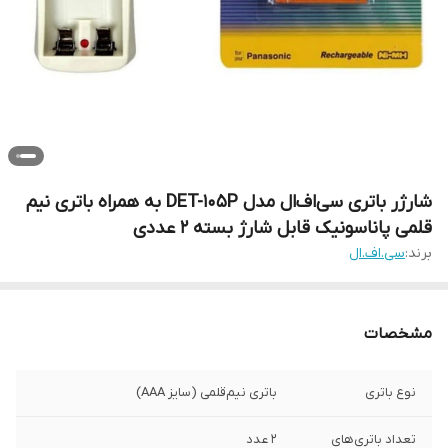
شارژر باتری سی‌اف‌ال مدل DET-105P به همراه باتری نیم
قلمی پاناسونیک قابل شارژ بسته 2 عددی
برند:
سی.اف.ال
مشخصات
نوع باتری
باتری نیم‌قلمی (سایز AAA)
تعداد باتری‌های
2 عدد