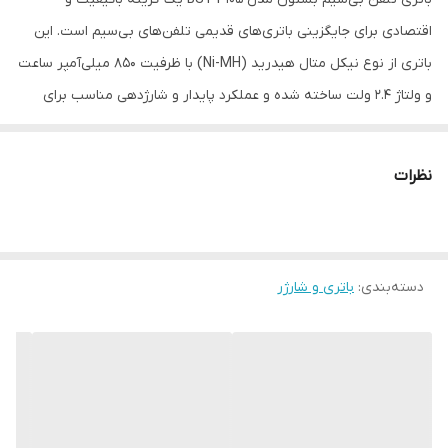
اقتصادی برای جایگزینی باتری‌های قدیمی تلفن‌های بی‌سیم است. این
باتری از نوع نیکل متال هیدرید (Ni-MH) با ظرفیت ۸۵۰ میلی‌آمپر ساعت
و ولتاژ ۲.۴ ولت ساخته شده و عملکرد پایدار و شارژدهی مناسب برای
استفاده روزمره فراهم می‌کند.
طراحی این باتری مطابق استانداردهای سایز P104 است و با اکثر تلفن‌های
نظرات
بی‌سیم پاناسونیک سازگار است، بنابراین جایگزینی مطمئن برای
باتری‌های فرسوده محسوب می‌شود. باتری BST-P105 با کیفیت ساخت
مناسب و قیمت اقتصادی، گزینه‌ای ایده‌آل برای کاربران تلفن‌های بی‌سیم
دسته‌بندی
:
باتری و شارژر
است که به دنبال شارژدهی طولانی و عملکرد قابل اعتماد هستند.
---
ویژگی‌های کلیدی
🔋 نوع باتری: نیکل متال هیدرید (Ni-MH)
⚡ ولتاژ: ۲.۴ ولت DC