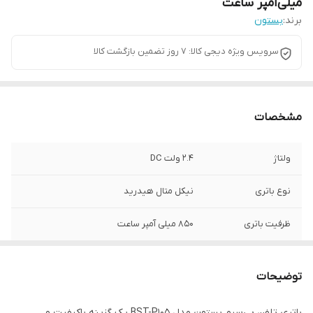
میلی‌آمپر ساعت
برند:
بستون
سرویس ویژه دیجی کالا: 7 روز تضمین بازگشت کالا
مشخصات
ولتاژ
2.4 ولت DC
نوع باتری
نیکل متال هیدرید
ظرفیت باتری
850 میلی آمپر ساعت
توضیحات
باتری تلفن بی‌سیم بستون مدل BST-P105 یک گزینه باکیفیت و