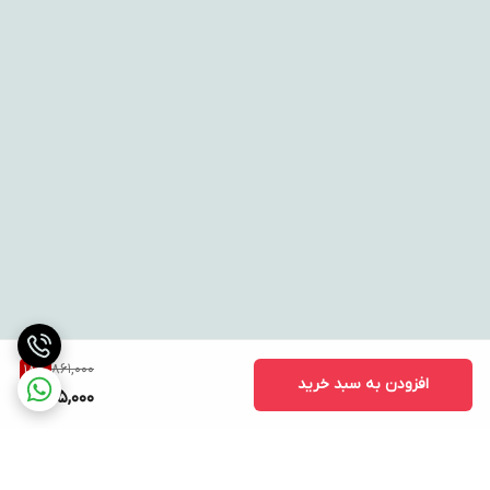
861,000
18
%
افزودن به سبد خرید
705,000