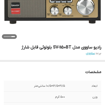
رادیو ساووی مدل SV-1150BT بلوتوثی قابل شارژ
برند:
ساووی
مشخصات
ابعاد
21/5×12/5×10/5 سانتی‌متر
وزن
500 گرم