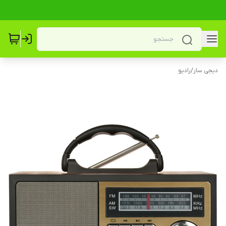
دیجی ساز
/
رادیو