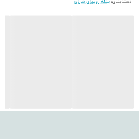
دسته‌بندی
:
پنکه رومیزی شارژی
جنس پره
پلاستیک
---
🌟 ویژگی‌های کلیدی
رنگ
سفید
🔌 تغذیه از طریق USB Type‑C + قابلیت استفاده با پاوربانک
🌬️ سه سرعت قابل تنظیم (کند / متوسط / تند)
💡 چراغ LED با ۷ رنگ نور متغیر
⏲️ تایمر خاموشی خودکار (۱، ۲ یا ۳ ساعت)
🔄 چرخش ۳۶۰ درجه برای پخش هوای گسترده
💧 مه‌پاش با حالت‌های ۱، ۳ یا ۵ نازل
🧊 ظرفیت مخزن آب حدود ۶۰۰ میلی‌لیتر، قابلیت افزودن یخ
🌿 پد مخصوص برای استفاده از اسانس یا عطر
🎒 طراحی جمع‌وجور و سبک برای استفاده در میز کار، خواب، سفر و خودرو