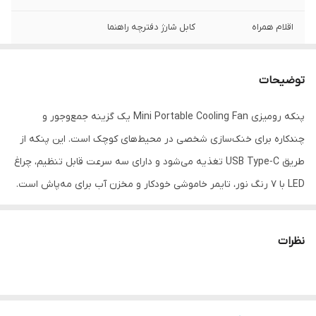
اقلام همراه
کابل شارژ دفترچه راهنما
درگاه‌ها و
USB Type-C
فناوری‌های ارتباطی
توضیحات
نوع پنکه
رومیزی
پنکه رومیزی Mini Portable Cooling Fan یک گزینه جمع‌وجور و
چندکاره برای خنک‌سازی شخصی در محیط‌های کوچک است. این پنکه از
مورد استفاده
سرمایش
طریق USB Type‑C تغذیه می‌شود و دارای سه سرعت قابل تنظیم، چراغ
منبع تغذیه
پورت موبایل
LED با ۷ رنگ نور، تایمر خاموشی خودکار و مخزن آب برای مه‌پاش است.
طراحی سبک و قابل حمل آن، امکان استفاده روی میز کار، کنار تخت، در
قابلیت‌های پنکه
کابل همراه , تایمر , منبع آب , قابلیت تنظیم
سرعت
خودرو یا سفر را فراهم می‌کند. چرخش ۳۶۰ درجه و ظرفیت مخزن آب
نظرات
حدود ۶۰۰ میلی‌لیتر، خنک‌کنندگی گسترده و طولانی‌مدت را تضمین می‌کند
تعداد پره
1
و همراهی با پد اسانس، تجربه‌ای مطبوع و دلپذیر از خنکای محیط ایجاد
قابلیت تنظیم
3
می‌کند.
سرعت