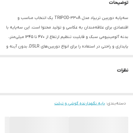
توضیحات
سه‌پایه دوربین تریپاد مدل TRIPOD-330A یک انتخاب مناسب و
اقتصادی برای علاقه‌مندان به عکاسی و تولید محتوا است. این سه‌پایه با
بدنه آلومینیومی سبک و قابلیت تنظیم ارتفاع از ۴۷۰ تا ۱۳۴۵ میلی‌متر،
پایداری و راحتی در استفاده را برای انواع دوربین‌های DSLR، بدون آینه و
موبایل‌ها فراهم می‌کند. سر سه‌راهی این سه‌پایه امکان چرخش ۳۶۰
درجه افقی و ۹۰ درجه عمودی را می‌دهد و پایه‌های ضدلغزش آن در
نظرات
شرایط مختلف ثبات لازم را ایجاد می‌کنند. طراحی تاشو و سبک آن باعث
سهولت حمل و نقل و استفاده در سفر یا محیط‌های آموزشی می‌شود.
TRIPOD-330A با عملکرد قابل اعتماد و قیمت اقتصادی، گزینه‌ای عالی
دسته‌بندی
:
برای کاربران مبتدی و نیمه‌حرفه‌ای است.
پایه نگهدارنده گوشی و تبلت
---
ویژگی‌های کلیدی