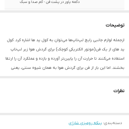
دکمه پاور در پشت فن - کم صدا و سبک
ابعاد
200 × 200 × 100
توضیحات
وزن
416 گرم
ازجمله لوازم جانبی رایج لپ‌تاپ‌ها می‌توان به کول پد ها اشاره کرد. کول
پد های از یک فن(موتور الکتریکی کوچک) برای گردش هوا زیر لپ‌تاپ
استفاده می‌کنند تا حرارت آن را پایین‌تر آورده و بازده و عملکرد آن را ارتقا
بخشند. اما این بار از فن برای گردش هوا به همان شیوه سنتی، یعنی
همان پنکه معروف استفاده‌شده است. پنکه، این موتور الکتریکی ساده
یکی از خاطره‌انگیزترین لوازم منزل است. بااینکه مدت‌هاست جای خود را
نظرات
به کولر و ایرکاندیشنر ها داده است اما کمتر کسی را می‌توان یافت که در
دوران کودکی با پنکه‌های قدیمی منزل پدربزرگ خود خاطره‌ای نداشته
باشد. از فریاد زدن در مقابل پنکه و ارتعاش صدای خود گرفته تا
دسته‌بندی
:
پنکه رومیزی شارژی
فروبردن تکه‌ای کاغذ لای پره‌های پنکه. این پنکه که در ابعاد کوچکی