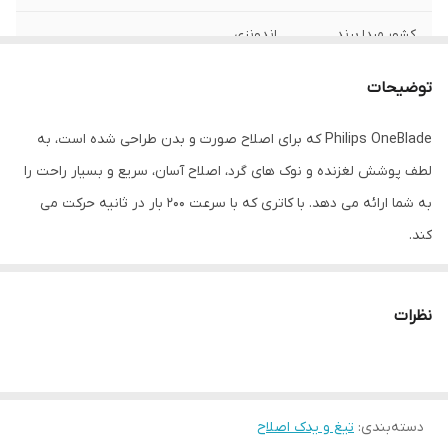
کشور مبدا برند
اندونزی
امکانات لوازم اصلاح
سری قابل شست‌وشو
توضیحات
مناسب برای
بانوان و آقایان
Philips OneBlade که برای اصلاح صورت و بدن طراحی شده است، به
لطف پوشش لغزنده و نوک های گرد، اصلاح آسان، سریع و بسیار راحت را
کاربرد
صورت و بدن
به شما ارائه می دهد. با کاتری که با سرعت 200 بار در ثانیه حرکت می
کند.
نظرات
دسته‌بندی
:
تیغ و یدک اصلاح