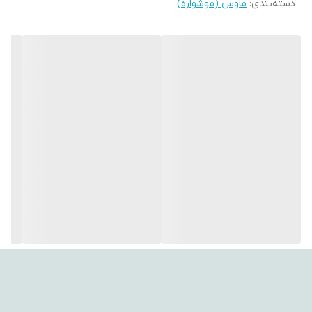
دسته‌بندی
:
ماوس (موشواره)
بدون نیاز به نصب درایور، تجربه کاربری ساده و سریع را برای شما فراهم
می‌کند. �
torob.com +۱
🔹 ویژگی‌های کلیدی
🔌 اتصال بی‌سیم با دانگل USB
🖱 حسگر اپتیکال با دقت در محدوده 800 تا 1600 DPI
📶 فرکانس بی‌سیم 2.4 گیگاهرتز
📏 برد تا حدود ۱۰ متر
💡 طراحی ارگونومیک و خوش‌دست
📦 نصب آسان Plug & Play
🔋 تغذیه با یک عدد باتری قلمی (AA)
🖱 تعداد کلیدها: ۳ عدد (چپ، راست، اسکرول)
🌀 بدنه پلاستیک سبک و مقاوم �