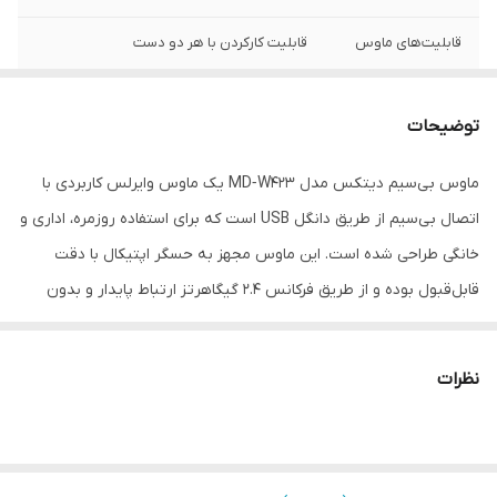
قابلیت‌های ماوس
قابلیت کارکردن با هر دو دست
نوع اتصال
دانگل USB و بلوتوث
توضیحات
نوع رابط
بلوتوث , USB
ماوس بی‌سیم دیتکس مدل MD‑W423 یک ماوس وایرلس کاربردی با
محدوده دقت
1600 تا 3200
اتصال بی‌سیم از طریق دانگل USB است که برای استفاده روزمره، اداری و
دقت
1600
خانگی طراحی شده است. این ماوس مجهز به حسگر اپتیکال با دقت
قابل‌قبول بوده و از طریق فرکانس 2.4 گیگاهرتز ارتباط پایدار و بدون
رنگ
مشکی
تأخیر را با کامپیوتر یا لپ‌تاپ فراهم می‌کند. برد اتصال بی‌سیم تا حدود ۱۰
متر این امکان را می‌دهد که بدون محدودیت فاصله کار کنید. طراحی
نظرات
بدنه ارگونومیک و بدنه پلاستیکی سبک باعث راحتی در استفاده‌های
طولانی‌مدت می‌شود.
ماوس دیتکس MD‑W423 با سازگاری بالا و نصب آسان Plug & Play