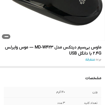
ماوس بی‌سیم دیتکس مدل MD‑W423 — موس وایرلس
2.4G با دانگل USB
برند:
متفرقه
مشخصات
وزن
120 گرم
تعداد کلید
3 عدد