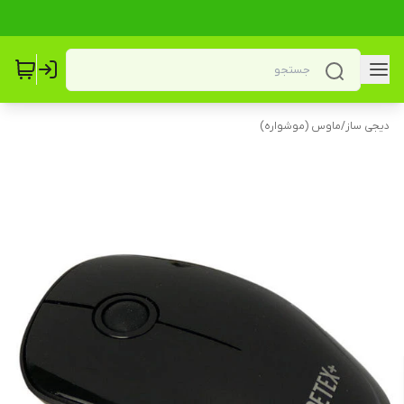
دیجی ساز
/
ماوس (موشواره)