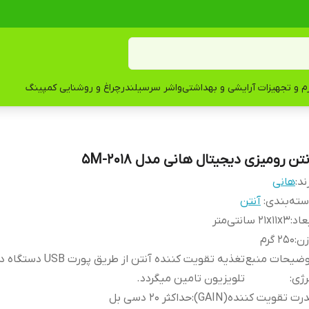
زم و تجهیزات آرایشی و بهداشتی
واشر سرسیلندر
چراغ و روشنایی کمپینگ
تن رومیزی دیجیتال هانی مدل 2018-5M
ند:
هانی
ته‌بندی
:
آنتن
عاد
:
21x11x3 سانتی‌متر
زن
:
250 گرم
وضیحات منبع
تغذیه تقویت کننده آنتن از طری
رژی
:
تلویزیون تامین میگردد.
رت تقویت کننده(GAIN)
:
حداکثر 20 دسی بل