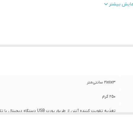
دوده فرکانسی
:
470-862 مگا هرتز
مایش بیشتر
مپدانس
:
75
وضیحات کابل
:
5 متر کابل آنتن
رنده باند
:
UHF
ع سیگنال دریافتی
:
دیجیتال
نس بدنه
:
پلاستیک
داد خروجی
:
یک عدد
بل
:
کابل کواکسیال
نگ
:
مشکی
21x11x3 سانتی‌متر
250 گرم
تغذیه تقویت کننده آنتن از طریق پورت USB دستگاه دیجیتال یا تلویزیون تامین میگردد.
حداکثر 20 دسی بل