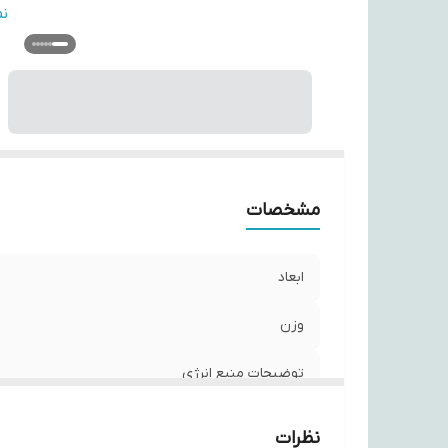
مح
ن
ا
ت
گی
نو
ج
تع
کا
مشخصات
ر
ابعاد
وزن
توضیحات منبع انرژی
قدرت تقویت کننده(GAIN)
نظرات