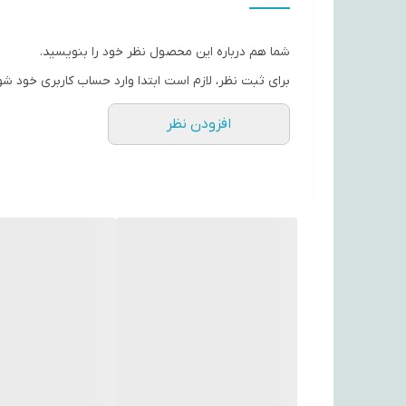
محدوده فرکانسی
شما هم درباره این محصول نظر خود را بنویسید.
امپدانس
برای ثبت نظر، لازم است ابتدا وارد حساب کاربری خود شو
توضیحات کابل
افزودن نظر
گیرنده باند
نوع سیگنال دریافتی
جنس بدنه
تعداد خروجی
کابل
رنگ