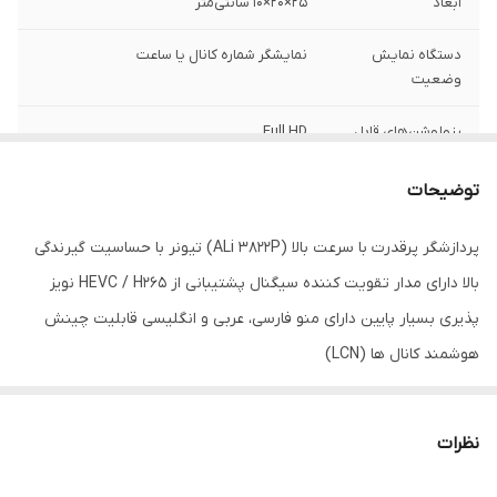
ابعاد
25×20×10 سانتی‌متر
دستگاه نمایش
نمایشگر شماره کانال یا ساعت
وضعیت
رزولوشن‌های قابل
Full HD
پشتیبانی
توضیحات
انواع اتصالات
دستگاه ریموت کنترل با دکمه‌های میانبر رنگی
پردازشگر پرقدرت با سرعت بالا (ALi 3822P) تیونر با حساسیت گیرندگی
امکانات گیرنده
PVR با USB2.0، ضبط برنامه‌ها بر روی فلش
بالا دارای مدار تقویت کننده سیگنال پشتیبانی از HEVC / H265 نویز
دیجیتال
مموری USB یا هارد اکسترنال
پذیری بسیار پایین دارای منو فارسی، عربی و انگلیسی قابلیت چینش
امکانات ارتقا
ارتقا نرم‌افزار
هوشمند کانال ها (LCN)
نسخه HbbTV
2.02
(تلویزیون هیبرید و
دریافت اطلاعات از
نظرات
اینترنت)