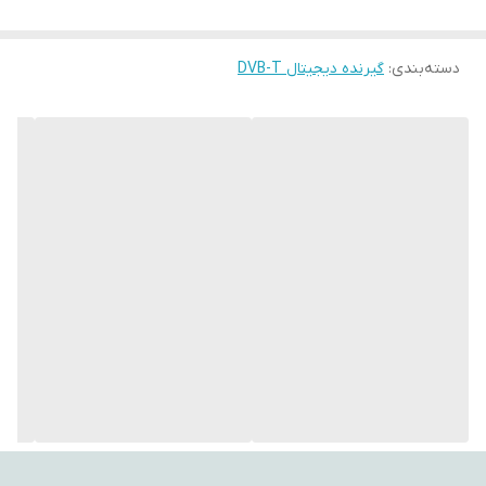
عمق رنگ
10
دسته‌بندی
:
مشخصات کیفی
گیرنده دیجیتال DVB-T
دریافت و پخش تصاویر Full HD
تصویر
وزن
400 گرم
فرمت های عکس
PNG , JPG , BMP
قابل پخش
فرمت پخش
MP3 , M4A
نوع دیکودر آنلاین
HEVC
فناوری‌های ارتباطی
پورت HDMI , پورت USB
لوازم جانبی
ریموت کنترل کابل تصویر av
ظرفیت ذخیره کانال
بیش از ۱۰۰۰ کانال