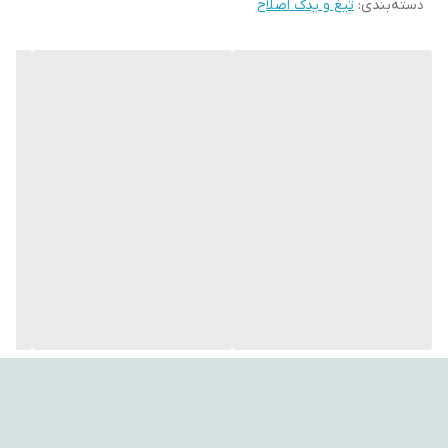
---
دسته‌بندی
:
تیغ و یدک اصلاح
🔹 ویژگی‌های کلیدی
✨ اورجینال و ساخت آلمان – کیفیت بالا و دوام طولانی
🪒 اصلاح دقیق و نرم – تیغه و فویل فویلی برای برش یکنواخت
💧 قابل شست‌وشو – تمیز کردن آسان زیر آب
⚡ نصب سریع و راحت – بدون نیاز به ابزار اضافه
📅 تعویض هر ۱۸ تا ۲۴ ماه – برای حفظ بهترین عملکرد اصلاح
👌 سازگار با مدل‌های متنوع – مناسب برای سری‌های 4000، 7000 و دیگر
مدل‌های براون