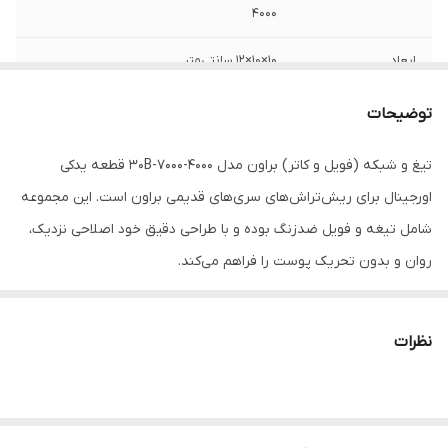
4000
ابعاد
10×10×12 سانتی‌متر
توضیحات
تیغ و شبکه (فویل و کاتر) براون مدل 30B-7000-4000 قطعه یدکی
اورجینال برای ریش‌تراش‌های سری‌های قدیمی براون است. این مجموعه
شامل تیغه و فویل ضدزنگ بوده و با طراحی دقیق خود اصلاحی نزدیک،
روان و بدون تحریک پوست را فراهم می‌کند.
این قطعه با دستگاه‌های سری Series 3، 4000، 7000، TriControl،
SmartControl، Syncro و SyncroPro سازگار است و کیفیت اصلاح
نظرات
دستگاه را مانند روز اول بازمی‌گرداند. استفاده از قطعه اورجینال باعث
افزایش طول عمر ریش‌تراش و کاهش آسیب به موتور و پوست می‌شود.