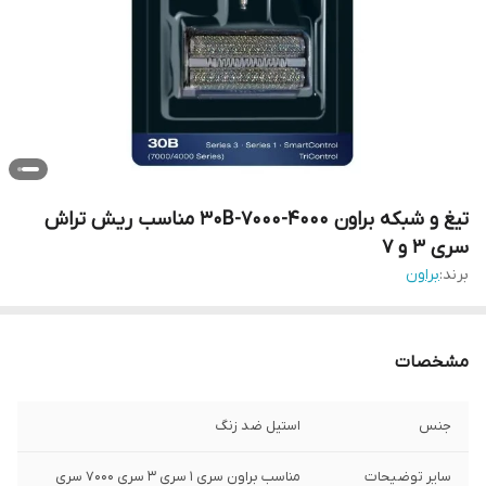
تیغ و شبکه براون 30B-7000-4000 مناسب ریش تراش
سری 3 و 7
برند:
براون
مشخصات
جنس
استیل ضد زنگ
سایر توضیحات
مناسب براون سری 1 سری 3 سری 7000 سری