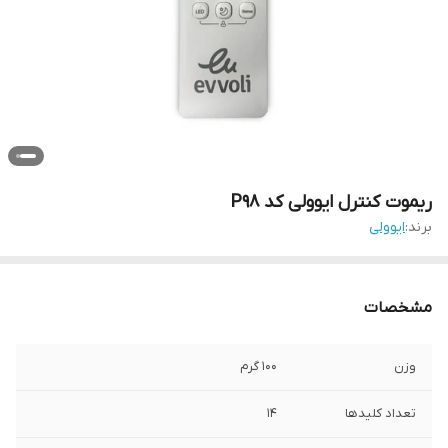
ریموت کنترل ایوولی کد P98
برند:
ایوولی
مشخصات
وزن
100 گرم
تعداد کلیدها
14