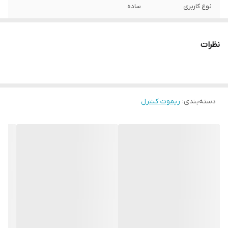
نوع کاربری
ساده
سازگار با برند
سامسونگ
نظرات
جنس بدنه
پلاستیک
برند
متفرقه
دسته‌بندی
:
ریموت کنترل
نوع ریموت کنترل
ساده
ابعاد
10×10×10 سانتی‌متر