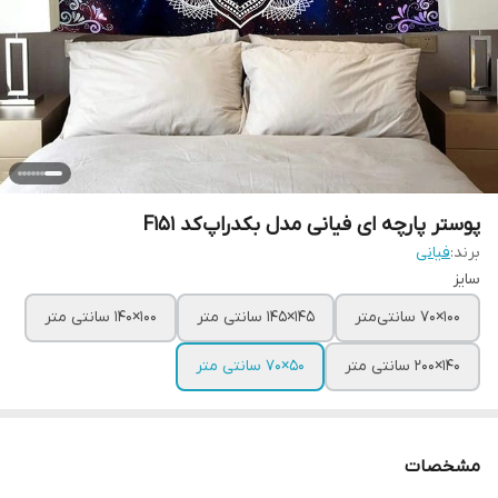
پوستر پارچه ای فیانی مدل بکدراپ کد F151
برند:
فیانی
سایز
100×70 سانتی‌متر
145×145 سانتی متر
100×140 سانتی متر
140×200 سانتی متر
50×70 سانتی متر
مشخصات