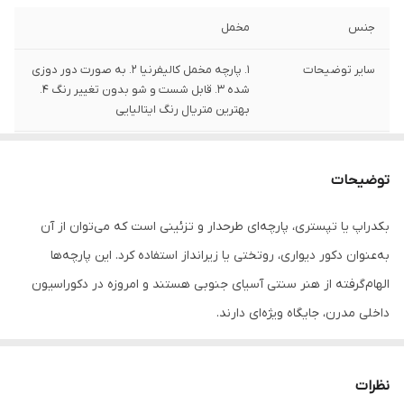
جنس
مخمل
سایر توضیحات
1. پارچه مخمل کالیفرنیا 2. به صورت دور دوزی
شده 3. قابل شست و شو بدون تغییر رنگ 4.
بهترین متریال رنگ ایتالیایی
تعداد
1 قلم
توضیحات
بکدراپ یا تپستری، پارچه‌ای طرحدار و تزئینی است که می‌توان از آن
به‌عنوان دکور دیواری، روتختی یا زیرانداز استفاده کرد. این پارچه‌ها
الهام‌گرفته از هنر سنتی آسیای جنوبی هستند و امروزه در دکوراسیون
داخلی مدرن، جایگاه ویژه‌ای دارند.
جنس این بکدراپ‌ها از پارچه ساتن درجه‌یک بوده و به‌راحتی با پونز یا
میخ روی دیوار یا سقف نصب می‌شوند. رنگ‌ها ثابت بوده و قابل
نظرات
شست‌وشو در ماشین لباسشویی هستند، بدون نگرانی از افت کیفیت یا