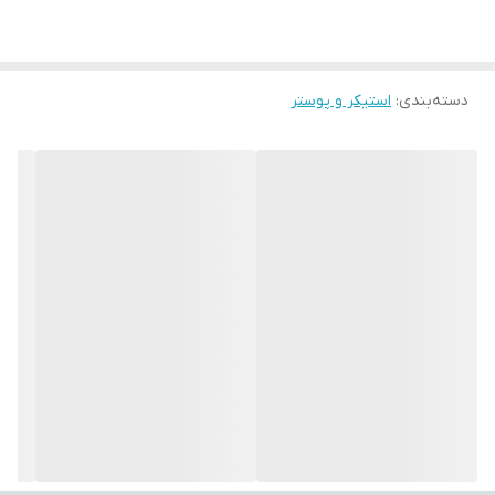
تغییر رنگ.
با استفاده از این تپستری‌ها، می‌توانید به فضای اتاق‌تان جلوه‌ای هنری،
دسته‌بندی
:
استیکر و پوستر
آرامش‌بخش و متفاوت ببخشید. طراحی‌های متنوع و چشم‌نواز آن‌ها
می‌توانند تأثیر مثبتی بر روحیه شما بگذارند و حس تازگی به محیط
اطراف‌تان ببخشند.
اگر به دنبال هدیه‌ای خاص، کاربردی و ماندگار هستید، بکدراپ یکی از
گزینه‌های ایده‌آل برای مناسبت‌های مختلف است.