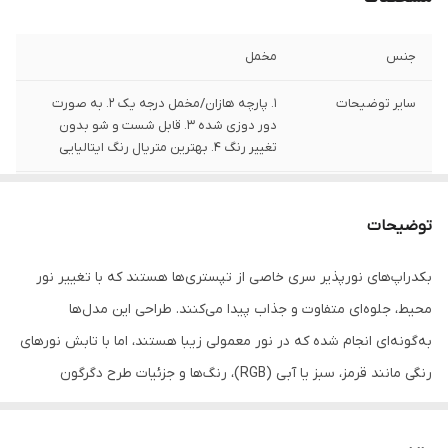
جنس
مخمل
سایر توضیحات
1. پارچه هازان/مخمل درجه یک 2. به صورت
دور دوزی شده 3. قابل شست و شو بدون
تغییر رنگ 4. بهترین متریال رنگ ایتالیایی
تعداد
1 قلم
توضیحات
بکدراپ‌های نورپذیر سری خاصی از تپستری‌ها هستند که با تغییر نور
محیط، جلوه‌ای متفاوت و جذاب پیدا می‌کنند. طراحی این مدل‌ها
به‌گونه‌ای انجام شده که در نور معمولی زیبا هستند، اما با تابش نورهای
رنگی مانند قرمز، سبز یا آبی (RGB)، رنگ‌ها و جزئیات طرح دگرگون
می‌شوند و جلوه‌ای زنده و پویا به فضا می‌دهند.
این بکدراپ‌ها انتخابی عالی برای دکور اتاق، فضای گیمینگ، استودیوهای