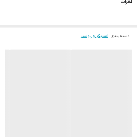
نظرات
هنری یا هر جایی‌ هستند که به دنبال فضایی خاص و متفاوت باشید.
جنس این پارچه‌ها از ساتن باکیفیت بوده و امکان نصب آسان با پونز یا
میخ، شست‌وشوی راحت در ماشین لباس‌شویی و ماندگاری بالا را فراهم
می‌کنند.
دسته‌بندی
:
استیکر و پوستر
با استفاده از نورهای RGB، این بکدراپ‌ها به یکی از چشم‌گیرترین عناصر
دکور شما تبدیل خواهند شد.