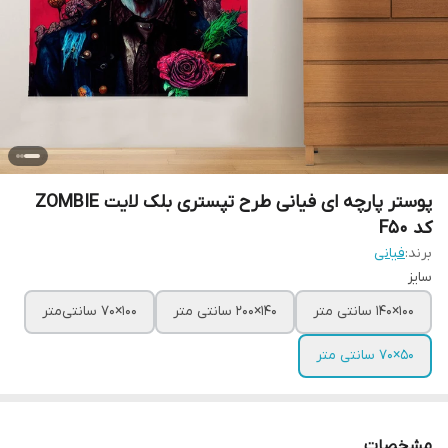
پوستر پارچه ای فیانی طرح تپستری بلک لایت ZOMBIE
کد F50
برند:
فیانی
سایز
100×140 سانتی متر
140×200 سانتی متر
100×70 سانتی‌متر
50×70 سانتی متر
مشخصات