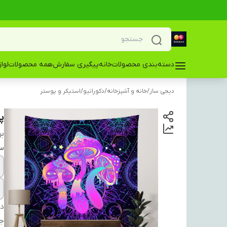
دسته‌بندی محصولات
خانه
پیگیری سفارش
همه محصولات
لوا
دیجی ساز
/
خانه و آشپزخانه
/
دکوراتیو
/
استیکر و پوستر
پو
بر
سا
دس
ج