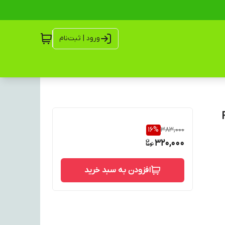
ورود | ثبت‌نام
16
%
383,000
320,000
افزودن به سبد خرید