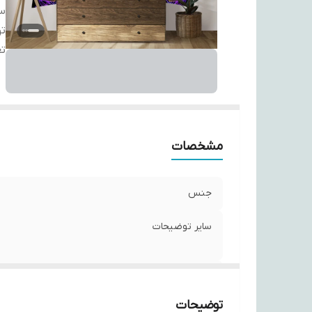
سا
ت
تع
مشخصات
جنس
سایر توضیحات
تعداد
توضیحات