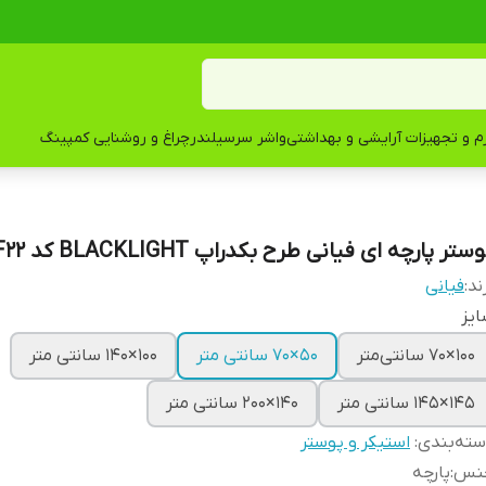
زم و تجهیزات آرایشی و بهداشتی
واشر سرسیلندر
چراغ و روشنایی کمپینگ
ستر پارچه ای فیانی طرح بکدراپ BLACKLIGHT کد F22
ند:
فیانی
یز
100×70 سانتی‌متر
50×70 سانتی متر
100×140 سانتی متر
145×145 سانتی متر
۱۴۰×۲۰۰ سانتی متر
ته‌بندی
:
استیکر و پوستر
نس
:
پارچه