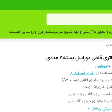
زم و تجهیزات آرایشی و بهداشتی
واشر سرسیلندر
چراغ و روشنایی کمپینگ
دارد
تری قلمی دوراسل بسته 2 عددی
ند:
دوراسل
ته‌بندی
:
باتری استاندارد
ع باتری
:
باتری قلمی (سایز AA)
تاژ باتری
:
1.5 ولت
اسب برای
:
آقایان و بانوان
ع تکنولوژی باتری
:
آلکالاین
بلیت‌های باتری
:
ماندگاری طولانی
مایش بیشتر