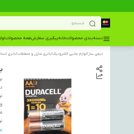
دسته‌بندی محصولات
خانه
پیگیری سفارش
همه محصولات
لوا
دیجی ساز
/
لوازم جانبی الکترونیک
/
باتری.شارژر و متعلقات
/
باتری استان
با
بر
دس
نو
ول
من
نو
قا
ن