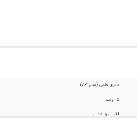
داد باتری‌های موجود در پک
:
دو عدد
داد باتری‌های همراه
:
2 عدد باتری قلمی (سایز AA)
ایر توضیحات
:
ماندگاری طولانی
باتری قلمی (سایز AA)
1.5 ولت
آقایان و بانوان
آلکالاین