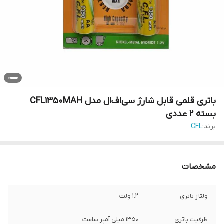
باتری قلمی قابل شارژ سی‌اف‌ال مدل CFL1350MAH
بسته 2 عددی
برند:
CFL
مشخصات
ولتاژ باتری
1.2 ولت
ظرفیت باتری
1350 میلی آمپر ساعت