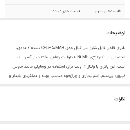
قابلیت‌های باتری
قابلیت شارژ مجدد
تعداد باتری‌های
دو عدد
موجود در پک
توضیحات
نوع باتری
باتری قلمی (سایز AA)
باتری قلمی قابل شارژ سی‌اف‌ال مدل CFL1350MAH بسته ۲ عددی،
محصولی از تکنولوژی Ni‑MH با ظرفیت واقعی ۱۳۵۰ میلی‌آمپر‌ساعت
است. این باتری با ولتاژ ۱.۲ ولت برای استفاده در وسایلی مانند ماوس،
کیبورد بی‌سیم، اسباب‌بازی و چراغ‌قوه مناسب بوده و عملکردی پایدار و
طولانی را ارائه می‌دهد. پکیج دو عددی با قیمت مناسب همراه با امکان
شارژ مجدد، گزینه‌ای اقتصادی و کاربردی برای استفاده روزمره محسوب
نظرات
می‌شود.
ویژگی‌های کلیدی:
📦 بسته ۲ عددی باتری قلمی AA قابل شارژ