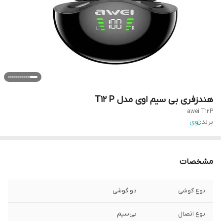
هندزفری بی سیم اوی مدل T12 P
awei T12P
برند:
اوی
مشخصات
نوع گوشی
دو گوشی
نوع اتصال
بی‌سیم