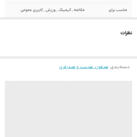
مناسب برای
مکالمه , گیمینگ , ورزش , کاربری عمومی
ویژگی‌های خاص
میکروفون , Noise Cancelling Microphone ,
Noise Cancelling Headphone , دارای
نظرات
محفظه شارژ
رنگ
مشکی
دسته‌بندی
:
هدفون، هدست و هندزفری